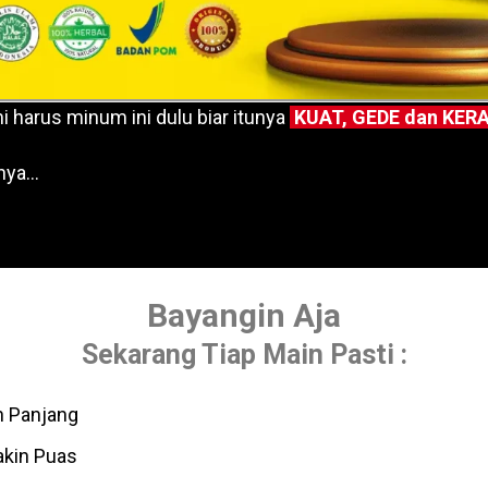
 harus minum ini dulu biar itunya
KUAT, GEDE dan KER
lnya…
Bayangin Aja
Sekarang Tiap Main Pasti :
h Panjang
akin Puas