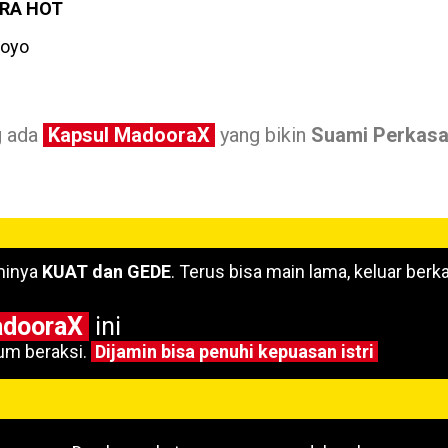
RA HOT
Loyo
g ada
Kapsul MadooraX
yang bikin
Suami Perkas
minya
KUAT dan GEDE
. Terus bisa main lama, keluar berka
adooraX
ini
um beraksi.
Dijamin bisa penuhi kepuasan istri