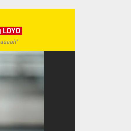
g LOYO
Aaaaah”