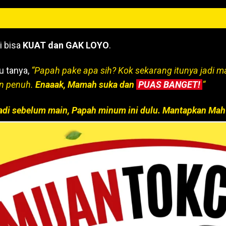
i bisa
KUAT dan GAK LOYO
.
u tanya,
“Papah pake apa sih? Kok sekarang itunya jadi 
n penuh.
Enaaak, Mamah suka dan
PUAS BANGET!
“
adi sebelum main, Papah minum ini dulu. Mantapkan Mah