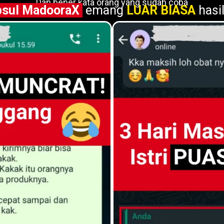
Dan bener kata orang yang sudah coba
sul MadooraX
emang
LUAR BIASA
hasil