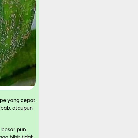
ipe yang cepat
mbab, ataupun
a besar pun
ga bibit tidak