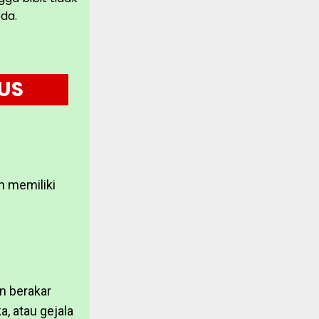
da.
KUS
n memiliki
n berakar
a, atau gejala