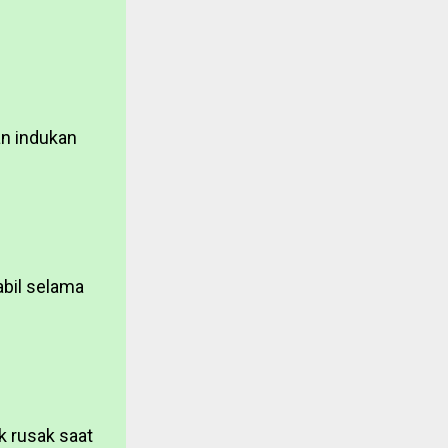
an indukan
abil selama
ak rusak saat