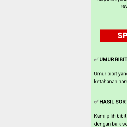
re
SP
✅
UMUR BIBIT
Umur bibit yan
ketahanan ham
✅
HASIL SORT
Kami pilih bib
dengan baik se