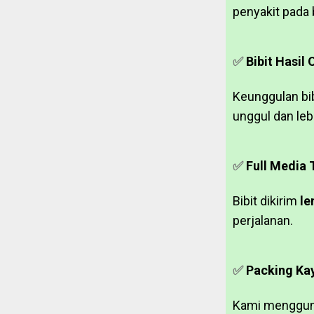
penyakit pada b
✅
Bibit Hasil
Keunggulan bib
unggul dan leb
✅
Full Media
Bibit dikirim
le
perjalanan.
✅
Packing Ka
Kami menggu